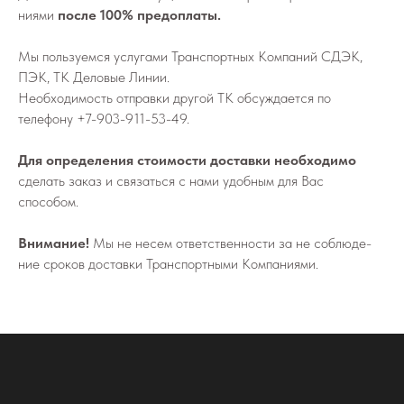
ни­я­ми
после 100% предоплаты.
Мы поль­зу­ем­ся услу­га­ми Транс­порт­ных Ком­па­ний СДЭК,
ПЭК, ТК Деловые Линии.
Не­об­хо­ди­мо­сть от­прав­ки дру­гой ТК об­суж­да­ет­ся по
телефону
+7-903-911-53-49
.
Для определения стоимости доставки необходимо
сделать заказ и связаться с нами удобным для Вас
способом.
Внимание!
Мы не не­сем от­вет­ствен­но­сти за не со­блю­де­
ние сро­ков до­став­ки Транс­порт­ны­ми Ком­па­ни­я­ми.