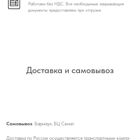
Работаем без НДС. Все необходимые закрывающие
документы предоставляем при отгрузке.
Доставка и самовывоз
Самовывоз
: Барнаул, БЦ Сенат.
До­став­ка по России осу­ществ­ля­ет­ся транс­порт­ны­ми ком­па­