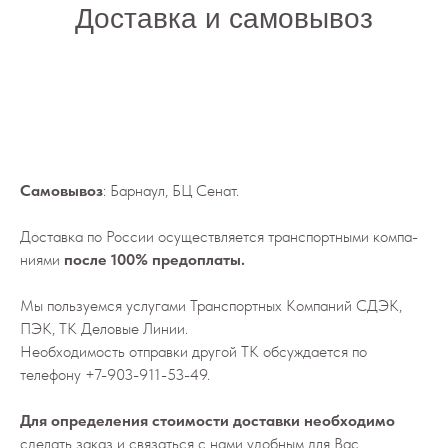
Доставка и самовывоз
Самовывоз
: Барнаул, БЦ Сенат.
До­став­ка по России осу­ществ­ля­ет­ся транс­порт­ны­ми ком­па­
ни­я­ми
после 100% предоплаты.
Мы поль­зу­ем­ся услу­га­ми Транс­порт­ных Ком­па­ний СДЭК,
ПЭК, ТК Деловые Линии.
Не­об­хо­ди­мо­сть от­прав­ки дру­гой ТК об­суж­да­ет­ся по
телефону
+7-903-911-53-49
.
Для определения стоимости доставки необходимо
сделать заказ и связаться с нами удобным для Вас