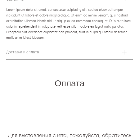
Lorem ipsum dolor sit amet, consectetur adipiscing elit, sed do eiusmod tempor
incididunt ut labore et dolore magna aliqua. Ut enim ad minim veniam, quis nostrud
exercitation ullamco laboris nisi ut aliquip ex ea commodo consequat. Duis aute irure
dolor in reprehenderit in voluptate velit esse cillum dolore eu fugiat nulla pariatur.
Excepteur sint occaecat cupidatat non proident, sunt in culpa qui officia deserunt
mollit anim id est laborum.
Доставка и оплата
Оплата
Для выставления счета, пожалуйста, обратитесь