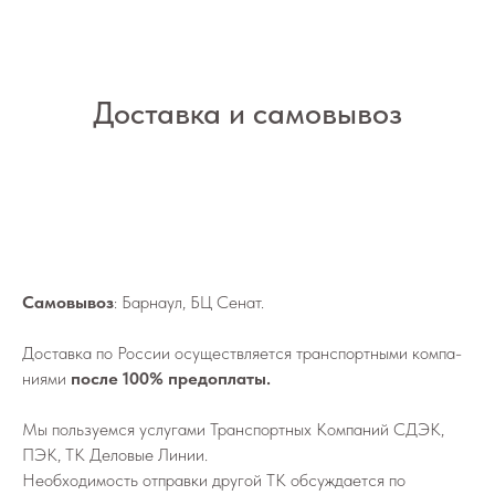
Доставка и самовывоз
Самовывоз
: Барнаул, БЦ Сенат.
До­став­ка по России осу­ществ­ля­ет­ся транс­порт­ны­ми ком­па­
ни­я­ми
после 100% предоплаты.
Мы поль­зу­ем­ся услу­га­ми Транс­порт­ных Ком­па­ний СДЭК,
ПЭК, ТК Деловые Линии.
Не­об­хо­ди­мо­сть от­прав­ки дру­гой ТК об­суж­да­ет­ся по