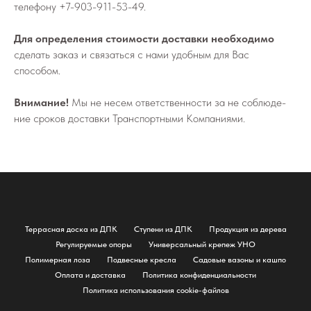
телефону
+7-903-911-53-49
.
Для определения стоимости доставки необходимо
сделать заказ и связаться с нами удобным для Вас
способом.
Внимание!
Мы не не­сем от­вет­ствен­но­сти за не со­блю­де­
ние сро­ков до­став­ки Транс­порт­ны­ми Ком­па­ни­я­ми.
Террасная доска из ДПК
Ступени из ДПК
Продукция из дерева
Регулируемые опоры
Универсальный крепеж УНО
Полимерная лоза
Подвесные кресла
Садовые вазоны и кашпо
Оплата и доставка
Политика конфиденциальности
Политика использования cookie-файлов