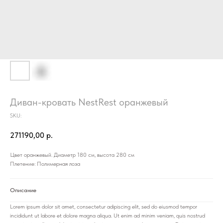
Диван-кровать NestRest оранжевый
SKU:
271190,00
р.
Цвет оранжевый. Диаметр 180 см, высота 280 см
Плетение: Полимерная лоза
Описание
Lorem ipsum dolor sit amet, consectetur adipiscing elit, sed do eiusmod tempor
incididunt ut labore et dolore magna aliqua. Ut enim ad minim veniam, quis nostrud