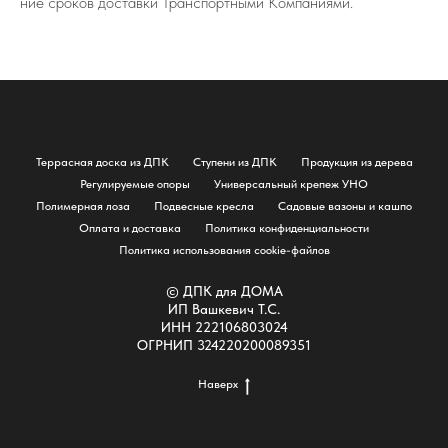
ние сро­ков до­став­ки Транс­порт­ны­ми Ком­па­ни­я­ми.
Террасная доска из ДПК
Ступени из ДПК
Продукция из дерева
Регулируемые опоры
Универсальный крепеж УНО
Полимерная лоза
Подвесные кресла
Садовые вазоны и кашпо
Оплата и доставка
Политика конфиденциальности
Политика использования cookie-файлов
© ДПК для ДОМА
ИП Вашкевич Т.С.
ИНН 222106803024
ОГРНИП 324220200089351
Наверх