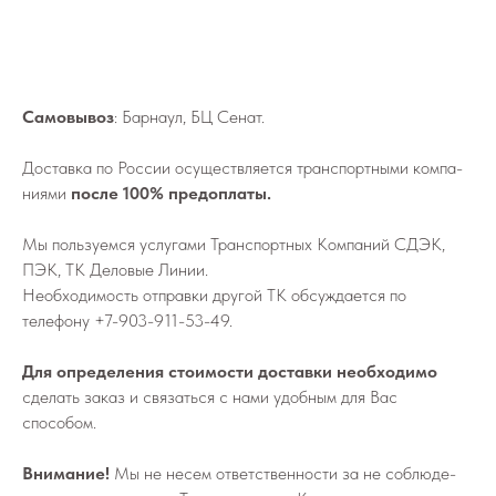
Самовывоз
: Барнаул, БЦ Сенат.
До­став­ка по России осу­ществ­ля­ет­ся транс­порт­ны­ми ком­па­
ни­я­ми
после 100% предоплаты.
Мы поль­зу­ем­ся услу­га­ми Транс­порт­ных Ком­па­ний СДЭК,
ПЭК, ТК Деловые Линии.
Не­об­хо­ди­мо­сть от­прав­ки дру­гой ТК об­суж­да­ет­ся по
телефону
+7-903-911-53-49
.
Для определения стоимости доставки необходимо
сделать заказ и связаться с нами удобным для Вас
способом.
Внимание!
Мы не не­сем от­вет­ствен­но­сти за не со­блю­де­