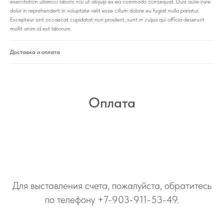
exercitation ullamco laboris nisi ut aliquip ex ea commodo consequat. Duis aute irure
dolor in reprehenderit in voluptate velit esse cillum dolore eu fugiat nulla pariatur.
Excepteur sint occaecat cupidatat non proident, sunt in culpa qui officia deserunt
mollit anim id est laborum.
Доставка и оплата
Оплата
Для выставления счета, пожалуйста, обратитесь
по телефону
+7-903-911-53-49
.