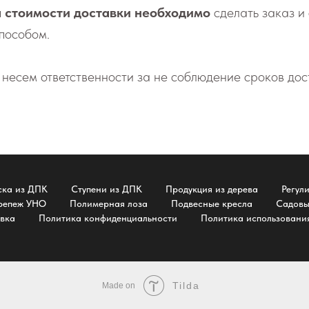
 стоимости доставки необходимо
сделать заказ и
пособом.
е­сем от­вет­ствен­но­сти за не со­блю­де­ние сро­ков до­
ска из ДПК
Ступени из ДПК
Продукция из дерева
Регул
репеж УНО
Полимерная лоза
Подвесные кресла
Садовы
авка
Политика конфиденциальности
Политика использования
Tilda
Made on