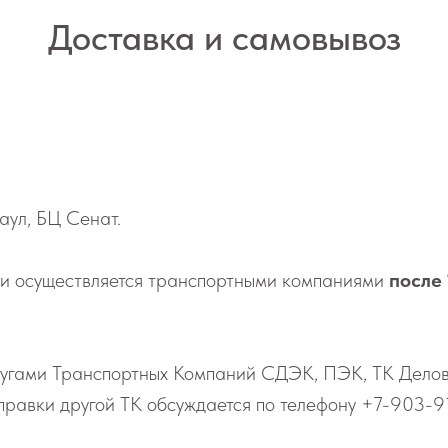
Доставка и самовывоз
аул, БЦ Сенат.
 осу­ществ­ля­ет­ся транс­порт­ны­ми ком­па­ни­я­ми
после
слу­га­ми Транс­порт­ных Ком­па­ний СДЭК, ПЭК, ТК Дел
т­прав­ки дру­гой ТК об­суж­да­ет­ся по телефону
+7-903-9