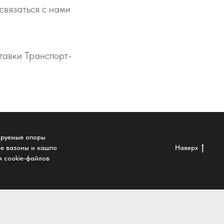
 связаться с нами
став­ки Транс­порт­
ируемые опоры
е вазоны и кашпо
Наверх
 cookie-файлов