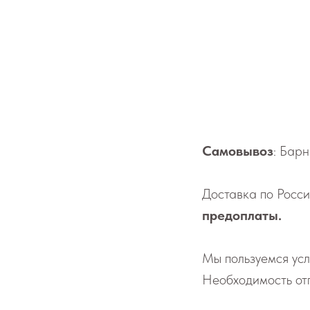
Самовывоз
: Барн
До­став­ка по России
предоплаты.
Мы поль­зу­ем­ся у
Не­об­хо­ди­мо­сть о