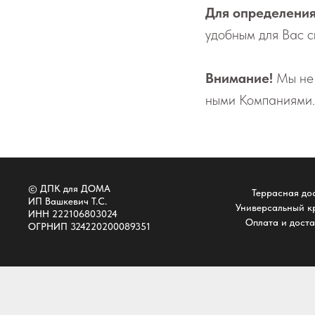
Для определения
удобным для Вас с
Внимание!
Мы не н
ны­ми Ком­па­ни­я­ми.
© ДПК для ДОМА
Террасная до
ИП Вашкевич Т.С.
Универсальный к
ИНН 222106803024
Оплата и дост
ОГРНИП 324220200089351