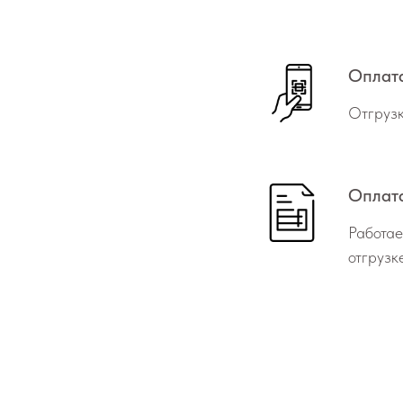
Оплат
Отгрузк
Оплата
Работае
отгрузк