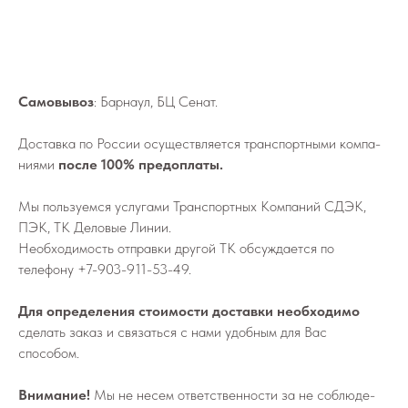
Самовывоз
: Барнаул, БЦ Сенат.
До­став­ка по России осу­ществ­ля­ет­ся транс­порт­ны­ми ком­па­
ни­я­ми
после 100% предоплаты.
Мы поль­зу­ем­ся услу­га­ми Транс­порт­ных Ком­па­ний СДЭК,
ПЭК, ТК Деловые Линии.
Не­об­хо­ди­мо­сть от­прав­ки дру­гой ТК об­суж­да­ет­ся по
телефону
+7-903-911-53-49
.
Для определения стоимости доставки необходимо
сделать заказ и связаться с нами удобным для Вас
способом.
Внимание!
Мы не не­сем от­вет­ствен­но­сти за не со­блю­де­