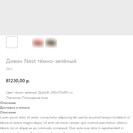
Диван Nest тёмно-зелёный
SKU:
81230,00
р.
Цвет тёмно-зелёный. ДхШхВ: 240х110х80 см
Плетение: Полимерная лоза
Описание
Доставка и оплата
Описание
Lorem ipsum dolor sit amet, consectetur adipiscing elit, sed do eiusmod tempor incididunt ut
labore et dolore magna aliqua. Ut enim ad minim veniam, quis nostrud exercitation ullamco
laboris nisi ut aliquip ex ea commodo consequat. Duis aute irure dolor in reprehenderit in