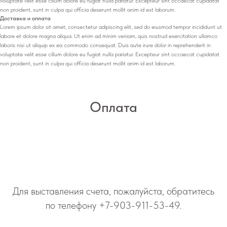
voluptate velit esse cillum dolore eu fugiat nulla pariatur. Excepteur sint occaecat cupidatat
non proident, sunt in culpa qui officia deserunt mollit anim id est laborum.
Доставка и оплата
Lorem ipsum dolor sit amet, consectetur adipiscing elit, sed do eiusmod tempor incididunt ut
labore et dolore magna aliqua. Ut enim ad minim veniam, quis nostrud exercitation ullamco
laboris nisi ut aliquip ex ea commodo consequat. Duis aute irure dolor in reprehenderit in
voluptate velit esse cillum dolore eu fugiat nulla pariatur. Excepteur sint occaecat cupidatat
non proident, sunt in culpa qui officia deserunt mollit anim id est laborum.
Оплата
Для выставления счета, пожалуйста, обратитесь
по телефону
+7-903-911-53-49
.