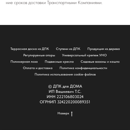
ние сро­ков до­став­ки Транс­порт­ны­ми Ком­па­ни­я­ми.
Террасная доска из ДПК
Ступени из ДПК
Продукция из дерева
Регулируемые опоры
Универсальный крепеж УНО
Полимерная лоза
Подвесные кресла
Садовые вазоны и кашпо
Оплата и доставка
Политика конфиденциальности
Политика использования cookie-файлов
© ДПК для ДОМА
ИП Вашкевич Т.С.
ИНН 222106803024
ОГРНИП 324220200089351
Наверх