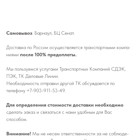
Самовывоз
: Барнаул, БЦ Сенат.
До­став­ка по России осу­ществ­ля­ет­ся транс­порт­ны­ми ком­па­
ни­я­ми
после 100% предоплаты.
Мы поль­зу­ем­ся услу­га­ми Транс­порт­ных Ком­па­ний СДЭК,
ПЭК, ТК Деловые Линии.
Не­об­хо­ди­мо­сть от­прав­ки дру­гой ТК об­суж­да­ет­ся по
телефону
+7-903-911-53-49
.
Для определения стоимости доставки необходимо
сделать заказ и связаться с нами удобным для Вас
способом.
Внимание!
Мы не не­сем от­вет­ствен­но­сти за не со­блю­де­