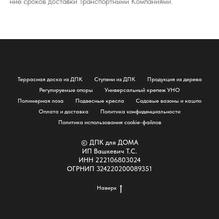
ние сро­ков до­став­ки Транс­порт­ны­ми Ком­па­ни­я­ми.
Террасная доска из ДПК
Ступени из ДПК
Продукция из дерева
Регулируемые опоры
Универсальный крепеж УНО
Полимерная лоза
Подвесные кресла
Садовые вазоны и кашпо
Оплата и доставка
Политика конфиденциальности
Политика использования cookie-файлов
© ДПК для ДОМА
ИП Вашкевич Т.С.
ИНН 222106803024
ОГРНИП 324220200089351
Наверх