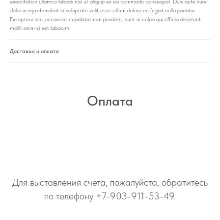
exercitation ullamco laboris nisi ut aliquip ex ea commodo consequat. Duis aute irure
dolor in reprehenderit in voluptate velit esse cillum dolore eu fugiat nulla pariatur.
Excepteur sint occaecat cupidatat non proident, sunt in culpa qui officia deserunt
mollit anim id est laborum.
Доставка и оплата
Оплата
Для выставления счета, пожалуйста, обратитесь
по телефону
+7-903-911-53-49
.