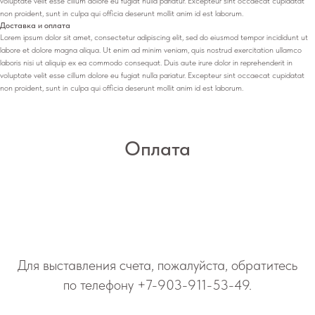
voluptate velit esse cillum dolore eu fugiat nulla pariatur. Excepteur sint occaecat cupidatat
non proident, sunt in culpa qui officia deserunt mollit anim id est laborum.
Доставка и оплата
Lorem ipsum dolor sit amet, consectetur adipiscing elit, sed do eiusmod tempor incididunt ut
labore et dolore magna aliqua. Ut enim ad minim veniam, quis nostrud exercitation ullamco
laboris nisi ut aliquip ex ea commodo consequat. Duis aute irure dolor in reprehenderit in
voluptate velit esse cillum dolore eu fugiat nulla pariatur. Excepteur sint occaecat cupidatat
non proident, sunt in culpa qui officia deserunt mollit anim id est laborum.
Оплата
Для выставления счета, пожалуйста, обратитесь
по телефону
+7-903-911-53-49
.