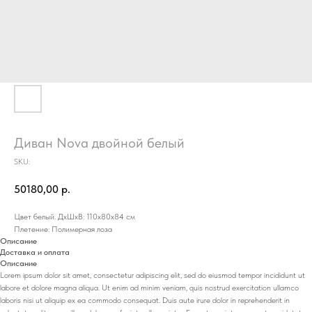
Диван Nova двойной белый
SKU:
50180,00
р.
Цвет белый. ДхШхВ: 110х80х84 см
Плетение: Полимерная лоза
Описание
Доставка и оплата
Описание
Lorem ipsum dolor sit amet, consectetur adipiscing elit, sed do eiusmod tempor incididunt ut
labore et dolore magna aliqua. Ut enim ad minim veniam, quis nostrud exercitation ullamco
laboris nisi ut aliquip ex ea commodo consequat. Duis aute irure dolor in reprehenderit in