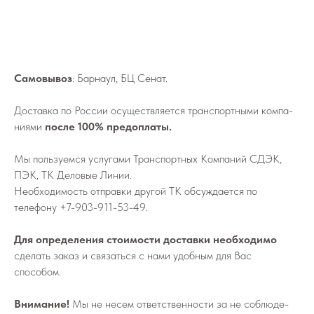
Самовывоз
: Барнаул, БЦ Сенат.
До­став­ка по России осу­ществ­ля­ет­ся транс­порт­ны­ми ком­па­
ни­я­ми
после 100% предоплаты.
Мы поль­зу­ем­ся услу­га­ми Транс­порт­ных Ком­па­ний СДЭК,
ПЭК, ТК Деловые Линии.
Не­об­хо­ди­мо­сть от­прав­ки дру­гой ТК об­суж­да­ет­ся по
телефону
+7-903-911-53-49
.
Для определения стоимости доставки необходимо
сделать заказ и связаться с нами удобным для Вас
способом.
Внимание!
Мы не не­сем от­вет­ствен­но­сти за не со­блю­де­