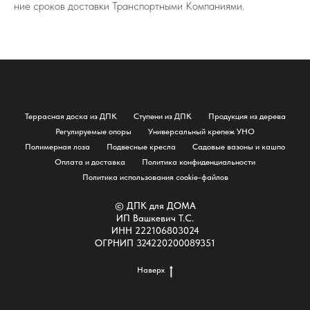
ние сро­ков до­став­ки Транс­порт­ны­ми Ком­па­ни­я­ми.
Террасная доска из ДПК
Ступени из ДПК
Продукция из дерева
Регулируемые опоры
Универсальный крепеж УНО
Полимерная лоза
Подвесные кресла
Садовые вазоны и кашпо
Оплата и доставка
Политика конфиденциальности
Политика использования cookie-файлов
© ДПК для ДОМА
ИП Вашкевич Т.С.
ИНН 222106803024
ОГРНИП 324220200089351
Наверх