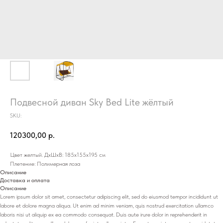
Подвесной диван Sky Bed Lite жёлтый
SKU:
120300,00
р.
Цвет желтый. ДхШхВ: 185х155х195 см
Плетение: Полимерная лоза
Описание
Доставка и оплата
Описание
Lorem ipsum dolor sit amet, consectetur adipiscing elit, sed do eiusmod tempor incididunt ut
labore et dolore magna aliqua. Ut enim ad minim veniam, quis nostrud exercitation ullamco
laboris nisi ut aliquip ex ea commodo consequat. Duis aute irure dolor in reprehenderit in