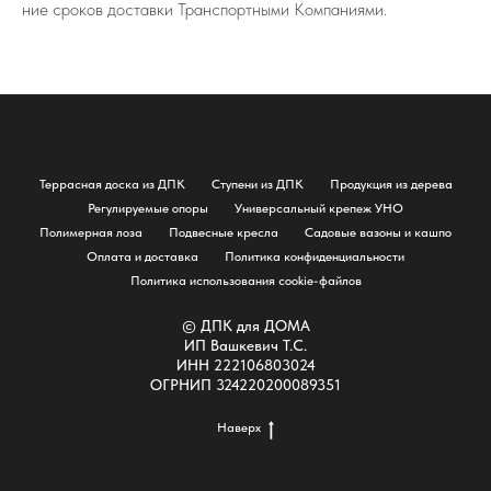
ние сро­ков до­став­ки Транс­порт­ны­ми Ком­па­ни­я­ми.
Террасная доска из ДПК
Ступени из ДПК
Продукция из дерева
Регулируемые опоры
Универсальный крепеж УНО
Полимерная лоза
Подвесные кресла
Садовые вазоны и кашпо
Оплата и доставка
Политика конфиденциальности
Политика использования cookie-файлов
© ДПК для ДОМА
ИП Вашкевич Т.С.
ИНН 222106803024
ОГРНИП 324220200089351
Наверх