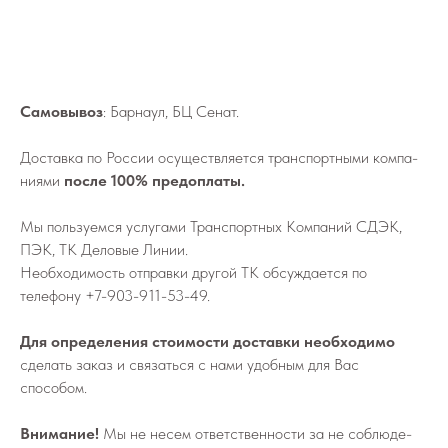
Самовывоз
: Барнаул, БЦ Сенат.
До­став­ка по России осу­ществ­ля­ет­ся транс­порт­ны­ми ком­па­
ни­я­ми
после 100% предоплаты.
Мы поль­зу­ем­ся услу­га­ми Транс­порт­ных Ком­па­ний СДЭК,
ПЭК, ТК Деловые Линии.
Не­об­хо­ди­мо­сть от­прав­ки дру­гой ТК об­суж­да­ет­ся по
телефону
+7-903-911-53-49
.
Для определения стоимости доставки необходимо
сделать заказ и связаться с нами удобным для Вас
способом.
Внимание!
Мы не не­сем от­вет­ствен­но­сти за не со­блю­де­