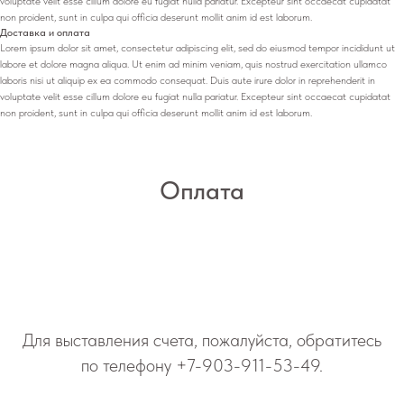
voluptate velit esse cillum dolore eu fugiat nulla pariatur. Excepteur sint occaecat cupidatat
non proident, sunt in culpa qui officia deserunt mollit anim id est laborum.
Доставка и оплата
Lorem ipsum dolor sit amet, consectetur adipiscing elit, sed do eiusmod tempor incididunt ut
labore et dolore magna aliqua. Ut enim ad minim veniam, quis nostrud exercitation ullamco
laboris nisi ut aliquip ex ea commodo consequat. Duis aute irure dolor in reprehenderit in
voluptate velit esse cillum dolore eu fugiat nulla pariatur. Excepteur sint occaecat cupidatat
non proident, sunt in culpa qui officia deserunt mollit anim id est laborum.
Оплата
Для выставления счета, пожалуйста, обратитесь
по телефону
+7-903-911-53-49
.