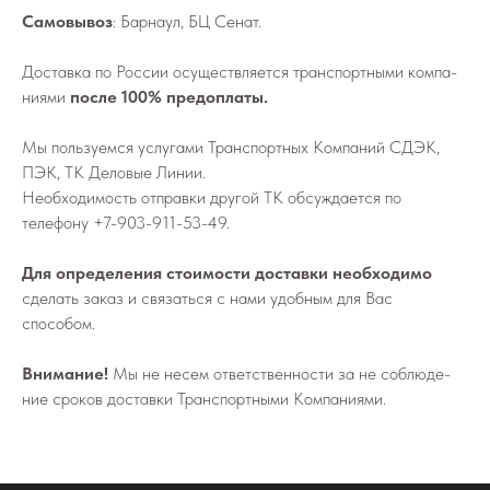
Самовывоз
: Барнаул, БЦ Сенат.
До­став­ка по России осу­ществ­ля­ет­ся транс­порт­ны­ми ком­па­
ни­я­ми
после 100% предоплаты.
Мы поль­зу­ем­ся услу­га­ми Транс­порт­ных Ком­па­ний СДЭК,
ПЭК, ТК Деловые Линии.
Не­об­хо­ди­мо­сть от­прав­ки дру­гой ТК об­суж­да­ет­ся по
телефону
+7-903-911-53-49
.
Для определения стоимости доставки необходимо
сделать заказ и связаться с нами удобным для Вас
способом.
Внимание!
Мы не не­сем от­вет­ствен­но­сти за не со­блю­де­
ние сро­ков до­став­ки Транс­порт­ны­ми Ком­па­ни­я­ми.