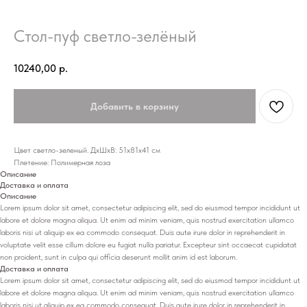
Стол-пуф светло-зелёный
10240,00
р.
Добавить в корзину
Цвет светло-зеленый. ДхШхВ: 51х81х41 см
Плетение: Полимерная лоза
Описание
Доставка и оплата
Описание
Lorem ipsum dolor sit amet, consectetur adipiscing elit, sed do eiusmod tempor incididunt ut
labore et dolore magna aliqua. Ut enim ad minim veniam, quis nostrud exercitation ullamco
laboris nisi ut aliquip ex ea commodo consequat. Duis aute irure dolor in reprehenderit in
voluptate velit esse cillum dolore eu fugiat nulla pariatur. Excepteur sint occaecat cupidatat
non proident, sunt in culpa qui officia deserunt mollit anim id est laborum.
Доставка и оплата
Lorem ipsum dolor sit amet, consectetur adipiscing elit, sed do eiusmod tempor incididunt ut
labore et dolore magna aliqua. Ut enim ad minim veniam, quis nostrud exercitation ullamco
laboris nisi ut aliquip ex ea commodo consequat. Duis aute irure dolor in reprehenderit in