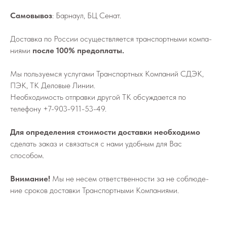
Самовывоз
: Барнаул, БЦ Сенат.
До­став­ка по России осу­ществ­ля­ет­ся транс­порт­ны­ми ком­па­
ни­я­ми
после 100% предоплаты.
Мы поль­зу­ем­ся услу­га­ми Транс­порт­ных Ком­па­ний СДЭК,
ПЭК, ТК Деловые Линии.
Не­об­хо­ди­мо­сть от­прав­ки дру­гой ТК об­суж­да­ет­ся по
телефону
+7-903-911-53-49
.
Для определения стоимости доставки необходимо
сделать заказ и связаться с нами удобным для Вас
способом.
Внимание!
Мы не не­сем от­вет­ствен­но­сти за не со­блю­де­
ние сро­ков до­став­ки Транс­порт­ны­ми Ком­па­ни­я­ми.