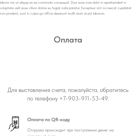
laboris nisi ut aliquip ex ea commodo consequat. Duis aute irure dolor in reprehenderit in
voluptate velit esse cillum dolore eu fugiat nulla pariatur. Excepteur sint occaecat cupidatat
non proident, sunt in culpa qui officia deserunt mollit anim id est laborum.
Оплата
Для выставления счета, пожалуйста, обратитесь
по телефону
+7-903-911-53-49
.
Оплата по QR-коду
Отгрузка происходит при поступлении денег на
расчетный счет.