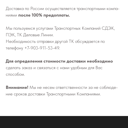
До­став­ка по России осу­ществ­ля­ет­ся транс­порт­ны­ми ком­па­
ни­я­ми
после 100% предоплаты.
Мы поль­зу­ем­ся услу­га­ми Транс­порт­ных Ком­па­ний СДЭК,
ПЭК, ТК Деловые Линии.
Не­об­хо­ди­мо­сть от­прав­ки дру­гой ТК об­суж­да­ет­ся по
телефону
+7-903-911-53-49
.
Для определения стоимости доставки необходимо
сделать заказ и связаться с нами удобным для Вас
способом.
Внимание!
Мы не не­сем от­вет­ствен­но­сти за не со­блю­де­
ние сро­ков до­став­ки Транс­порт­ны­ми Ком­па­ни­я­ми.