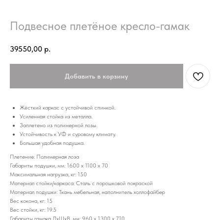
Подвесное плетёное кресло-гамак
39550,00
р.
Добавить в корзину
Жёсткий каркас с устойчивой спинкой.
Усиленная стойка из металла.
Заплетено из полимерной лозы.
Устойчивость к УФ и суровому климату.
Большая удобная подушка.
Плетение: Полимерная лоза
Габариты подушки, мм: 1600 х 1100 х 70
Максимальная нагрузка, кг: 150
Материал стойки/каркаса: Сталь с порошковой покраской
Материал подушки: Ткань мебельная, наполнитель холлофайбер
Вес кокона, кг: 15
Вес стойки, кг: 19.5
Габариты гамака ДхШхВ, мм: 960 х 1300 х 710