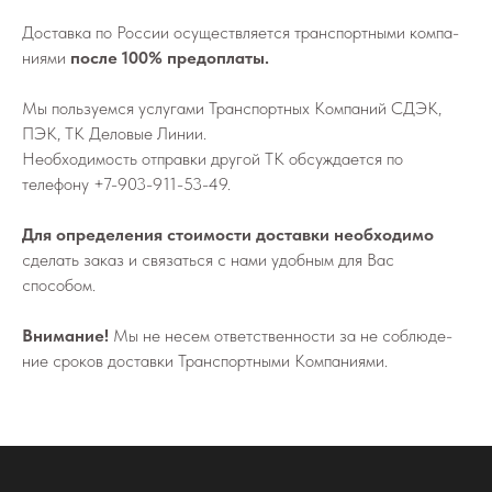
До­став­ка по России осу­ществ­ля­ет­ся транс­порт­ны­ми ком­па­
ни­я­ми
после 100% предоплаты.
Мы поль­зу­ем­ся услу­га­ми Транс­порт­ных Ком­па­ний СДЭК,
ПЭК, ТК Деловые Линии.
Не­об­хо­ди­мо­сть от­прав­ки дру­гой ТК об­суж­да­ет­ся по
телефону
+7-903-911-53-49
.
Для определения стоимости доставки необходимо
сделать заказ и связаться с нами удобным для Вас
способом.
Внимание!
Мы не не­сем от­вет­ствен­но­сти за не со­блю­де­
ние сро­ков до­став­ки Транс­порт­ны­ми Ком­па­ни­я­ми.