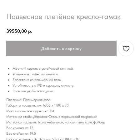
Подвесное плетёное кресло-гамак
39550,00
р.
Добавить в корзину
Жёсткий каркас с устойчивой спинкой.
Усиленная стойка из металла.
Заплетено из полимерной лозы.
Устойчивость к УФ и суровому климату.
Большая удобная подушка.
Плетение: Полимерная лоза
Габариты подушки, мм: 1600 х 1100 х 70
Максимальная нагрузка, кг: 150
Материал стойки/каркаса: Сталь с порошковой покраской
Материал подушки: Ткань мебельная, наполнитель холлофайбер
Вес кокона, кг: 15
Вес стойки, кг: 19.5
Габариты гамака ДхШхВ, мм: 960 х 1300 х 710