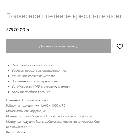
Подвесное плетёное кресло-шезлонг
57920,00
р.
Добавить в корзину
Уникальный дизайн каркаса.
Удобная форма, повторяющая контур.
Усиленная стойка из металла.
Заплетено из полимерной лозы.
Устойчивость к УФ и суровому климату.
Большая удобная подушка.
Плетение: Полимерная лоза
Габариты подушки, мм: 1600 х 1100 х 70
Максимальная нагрузка, кг: 100
Материал стойки/каркаса: Сталь с порошковой покраской
Материал подушки: Ткань мебельная, наполнитель холлофайбер
Вес кокона, кг: 27
Вес стойки, кг: 19.5