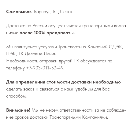
Самовывоз
: Барнаул, БЦ Сенат.
До­став­ка по России осу­ществ­ля­ет­ся транс­порт­ны­ми ком­па­
ни­я­ми
после 100% предоплаты.
Мы поль­зу­ем­ся услу­га­ми Транс­порт­ных Ком­па­ний СДЭК,
ПЭК, ТК Деловые Линии.
Не­об­хо­ди­мо­сть от­прав­ки дру­гой ТК об­суж­да­ет­ся по
телефону
+7-903-911-53-49
.
Для определения стоимости доставки необходимо
сделать заказ и связаться с нами удобным для Вас
способом.
Внимание!
Мы не не­сем от­вет­ствен­но­сти за не со­блю­де­
ние сро­ков до­став­ки Транс­порт­ны­ми Ком­па­ни­я­ми.