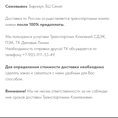
Самовывоз
: Барнаул, БЦ Сенат.
До­став­ка по России осу­ществ­ля­ет­ся транс­порт­ны­ми ком­па­
ни­я­ми
после 100% предоплаты.
Мы поль­зу­ем­ся услу­га­ми Транс­порт­ных Ком­па­ний СДЭК,
ПЭК, ТК Деловые Линии.
Не­об­хо­ди­мо­сть от­прав­ки дру­гой ТК об­суж­да­ет­ся по
телефону
+7-903-911-53-49
.
Для определения стоимости доставки необходимо
сделать заказ и связаться с нами удобным для Вас
способом.
Внимание!
Мы не не­сем от­вет­ствен­но­сти за не со­блю­де­
ние сро­ков до­став­ки Транс­порт­ны­ми Ком­па­ни­я­ми.