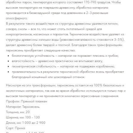
обработки паром, температура которого составляет 170-190 градусов. Чтобы
высокая температура не повредила древесину, обработка материала
производится в безвоздушной среде под давлением в 2-3 раза выше
атмосферного.
В результате такого воздействия из структуры древесины удаляются лигнин,
сахара, смолы – все то, что может стать питательной средой для
микроорганизмов, насекомых и паразитов. Термическое воздействие удаляет из
структуры древесины излишки воды (равновесная влажность становится 3-5%),
делает древесину более твердой и плотной. Благодаря таким трансформациям
термоясень приобретает следующие качества:
биологическую устойчивость – материал не поражает плесень и грибок;
влагостойкость – древесина практически не впитывает влагу;
геометрическая стабильность – материал не подвержен короблению;
привлекательность в результате термической обработки ясень приобретает
благородный коньячный или шоколадный оттенок.
Несмотря на эти трансформации, термоясень остается на 100% безопасным и
экологичным материалом, так как во время обработки используются только пар и
высокая температур и не применяются химически агрессивные соединения.
Профили: Пряммой планкен
Материал: Термоясень
Толщина, мм: 20
Ширина, мм: 100 - 130
Длина, мм: 1 000 до 2 900
Сорт: Прима