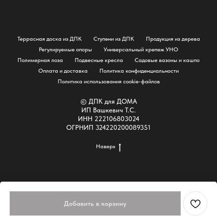
Террасная доска из ДПК
Ступени из ДПК
Продукция из дерева
Регулируемые опоры
Универсальный крепеж УНО
Полимерная лоза
Подвесные кресла
Садовые вазоны и кашпо
Оплата и доставка
Политика конфиденциальности
Политика использования cookie-файлов
© ДПК для ДОМА
ИП Вашкевич Т.С.
ИНН 222106803024
ОГРНИП 324220200089351
Наверх
Добавить в корзину
Tilda
Made on