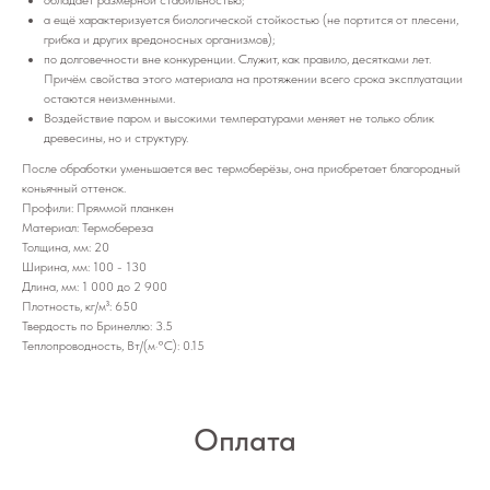
а ещё характеризуется биологической стойкостью (не портится от плесени,
грибка и других вредоносных организмов);
по долговечности вне конкуренции. Служит, как правило, десятками лет.
Причём свойства этого материала на протяжении всего срока эксплуатации
остаются неизменными.
Воздействие паром и высокими температурами меняет не только облик
древесины, но и структуру.
После обработки уменьшается вес термоберёзы, она приобретает благородный
коньячный оттенок.
Профили: Пряммой планкен
Материал: Термобереза
Толщина, мм: 20
Ширина, мм: 100 - 130
Длина, мм: 1 000 до 2 900
Плотность, кг/м³: 650
Твердость по Бринеллю: 3.5
Теплопроводность, Вт/(м·°C): 0.15
Оплата