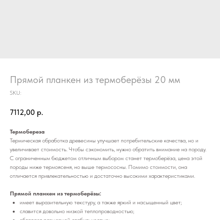
Прямой планкен из термоберёзы 20 мм
SKU:
7112,00
р.
Термобереза
Термическая обработка древесины улучшает потребительские качества, но и
увеличивает стоимость. Чтобы сэкономить, нужно обратить внимание на породу.
С ограниченным бюджетом отличным выбором станет термоберёза, цена этой
породы ниже термоясеня, но выше термососны. Помимо стоимости, она
отличается привлекательностью и достаточно высокими характеристиками.
Прямой планкен из термоберёзы:
имеет выразительную текстуру, а также яркий и насыщенный цвет;
славится довольно низкой теплопроводностью;
обладает размерной стабильностью;