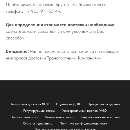
Не­об­хо­ди­мо­сть от­прав­ки дру­гой ТК об­суж­да­ет­ся по
телефону
+7-903-911-53-49
.
Для определения стоимости доставки необходимо
сделать заказ и связаться с нами удобным для Вас
способом.
Внимание!
Мы не не­сем от­вет­ствен­но­сти за не со­блю­де­
ние сро­ков до­став­ки Транс­порт­ны­ми Ком­па­ни­я­ми.
Террасная доска из ДПК
Ступени из ДПК
Продукция из дерева
Регулируемые опоры
Универсальный крепеж УНО
Полимерная лоза
Подвесные кресла
Садовые вазоны и кашпо
Оплата и доставка
Политика конфиденциальности
Политика использования cookie-файлов