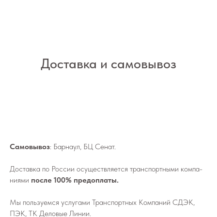
Доставка и самовывоз
Самовывоз
: Барнаул, БЦ Сенат.
До­став­ка по России осу­ществ­ля­ет­ся транс­порт­ны­ми ком­па­
ни­я­ми
после 100% предоплаты.
Мы поль­зу­ем­ся услу­га­ми Транс­порт­ных Ком­па­ний СДЭК,
ПЭК, ТК Деловые Линии.