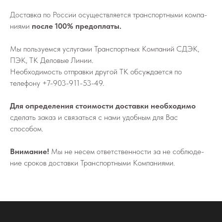
До­став­ка по России осу­ществ­ля­ет­ся транс­порт­ны­ми ком­па­
ни­я­ми
после 100% предоплаты.
Мы поль­зу­ем­ся услу­га­ми Транс­порт­ных Ком­па­ний СДЭК,
ПЭК, ТК Деловые Линии.
Не­об­хо­ди­мо­сть от­прав­ки дру­гой ТК об­суж­да­ет­ся по
телефону
+7-903-911-53-49
.
Для определения стоимости доставки необходимо
сделать заказ и связаться с нами удобным для Вас
способом.
Внимание!
Мы не не­сем от­вет­ствен­но­сти за не со­блю­де­
ние сро­ков до­став­ки Транс­порт­ны­ми Ком­па­ни­я­ми.