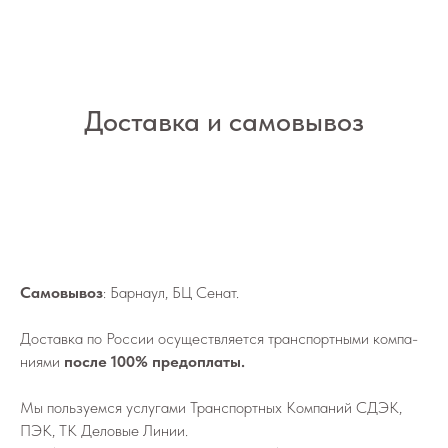
Доставка и самовывоз
Самовывоз
: Барнаул, БЦ Сенат.
До­став­ка по России осу­ществ­ля­ет­ся транс­порт­ны­ми ком­па­
ни­я­ми
после 100% предоплаты.
Мы поль­зу­ем­ся услу­га­ми Транс­порт­ных Ком­па­ний СДЭК,
ПЭК, ТК Деловые Линии.