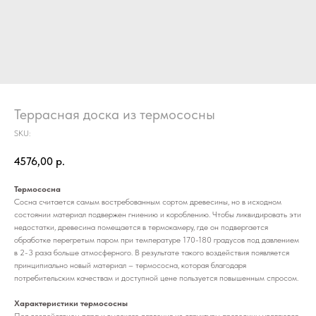
Террасная доска из термососны
SKU:
4576,00
р.
Термососна
Сосна считается самым востребованным сортом древесины, но в исходном
состоянии материал подвержен гниению и короблению. Чтобы ликвидировать эти
недостатки, древесина помещается в термокамеру, где он подвергается
обработке перегретым паром при температуре 170-180 градусов под давлением
в 2-3 раза больше атмосферного. В результате такого воздействия появляется
принципиально новый материал – термососна, которая благодаря
потребительским качествам и доступной цене пользуется повышенным спросом.
Характеристики термососны
Под воздействием пара и высокого давления из структуры древесины удаляются