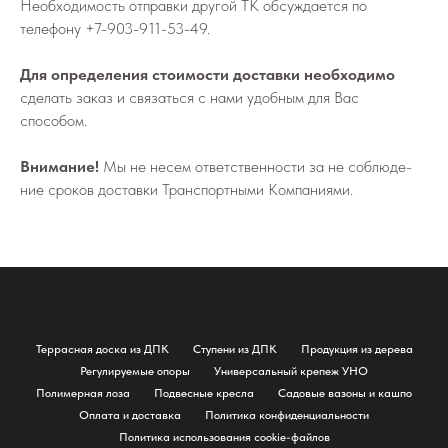
Не­об­хо­ди­мо­сть от­прав­ки дру­гой ТК об­суж­да­ет­ся по
телефону
+7-903-911-53-49
.
Для определения стоимости доставки необходимо
сделать заказ и связаться с нами удобным для Вас
способом.
Внимание!
Мы не не­сем от­вет­ствен­но­сти за не со­блю­де­
ние сро­ков до­став­ки Транс­порт­ны­ми Ком­па­ни­я­ми.
Террасная доска из ДПК
Ступени из ДПК
Продукция из дерева
Регулируемые опоры
Универсальный крепеж УНО
Полимерная лоза
Подвесные кресла
Садовые вазоны и кашпо
Оплата и доставка
Политика конфиденциальности
Политика использования cookie-файлов