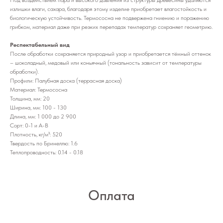
излишки влаги, сахара, благодаря этому изделие приобретает влагостойкость и
биологическую устойчивость. Термососна не подвержена гниению и поражению
грибком, материал даже при резких перепадах температур сохраняет геометрию.
Респектабельный вид
После обработки сохраняется природный узор и приобретается тёмный оттенок
– шоколадный, медовый или коньячный (тональность зависит от температуры
обработки).
Профили: Палубная доска (террасная доска)
Материал: Термососна
Толщина, мм: 20
Ширина, мм: 100 - 130
Длина, мм: 1 000 до 2 900
Сорт: 0-1 и А-В
Плотность, кг/м³: 520
Твердость по Бринеллю: 1.6
Теплопроводность: 0.14 - 0.18
Оплата