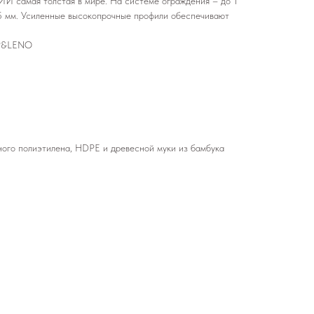
И самая толстая в мире. На системе ограждения – до 1
,5 мм. Усиленные высокопрочные профили обеспечивают
UP&LENO
ого полиэтилена, HDPE и древесной муки из бамбука