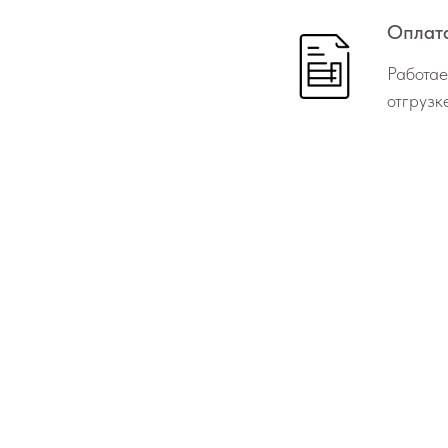
Оплата
Работае
отгрузк