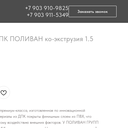
+7 903 910-9825
Заказать звонок
+7 903 911-5349
ДПК ПОЛИВАН ко-экструзия 1.5
премиум-класса, изготовленная по инновационной
риалы из ДПК покрыты финишным слоем из ПВХ, что
вному воздействию внешних факторов. У ПОЛИВАН ГРУПП