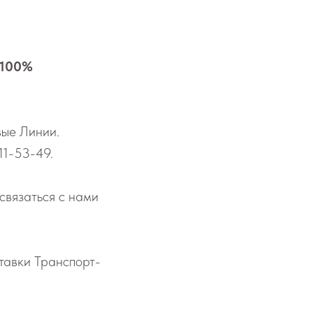
 100%
овые Линии.
11-53-49
.
 связаться с нами
став­ки Транс­порт­