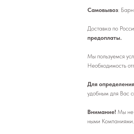
Самовывоз
: Барн
До­став­ка по России
предоплаты.
Мы поль­зу­ем­ся у
Не­об­хо­ди­мо­сть о
Для определения
удобным для Вас с
Внимание!
Мы не н
ны­ми Ком­па­ни­я­ми.