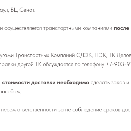
аул, БЦ Сенат.
 осу­ществ­ля­ет­ся транс­порт­ны­ми ком­па­ни­я­ми
после
слу­га­ми Транс­порт­ных Ком­па­ний СДЭК, ПЭК, ТК Дел
т­прав­ки дру­гой ТК об­суж­да­ет­ся по телефону
+7-903-9
 стоимости доставки необходимо
сделать заказ и
пособом.
е­сем от­вет­ствен­но­сти за не со­блю­де­ние сро­ков до­