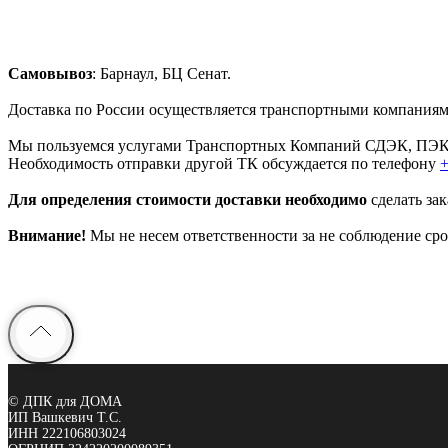
Самовывоз
: Барнаул, БЦ Сенат.
До­став­ка по России осу­ществ­ля­ет­ся транс­порт­ны­ми ком­па­ни­я
Мы поль­зу­ем­ся услу­га­ми Транс­порт­ных Ком­па­ний СДЭК, П
Не­об­хо­ди­мо­сть от­прав­ки дру­гой ТК об­суж­да­ет­ся по телефону
+
Для определения стоимости доставки необходимо
сделать за
Внимание!
Мы не не­сем от­вет­ствен­но­сти за не со­блю­де­ние сро
© ДПК для ДОМА
ИП Вашкевич Т.С.
ИНН 222106803024