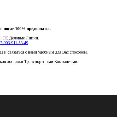
­ми
после 100% предоплаты.
ЭК, ТК Деловые Линии.
7-903-911-53-49
.
каз и связаться с нами удобным для Вас способом.
­ков до­став­ки Транс­порт­ны­ми Ком­па­ни­я­ми.