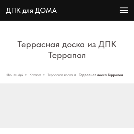
ДПК для ДОМА
Террасная доска из ДПК
Террапол
4house-dpk
»
Каталог
»
Террасная доска
»
Террасная доска Террапол